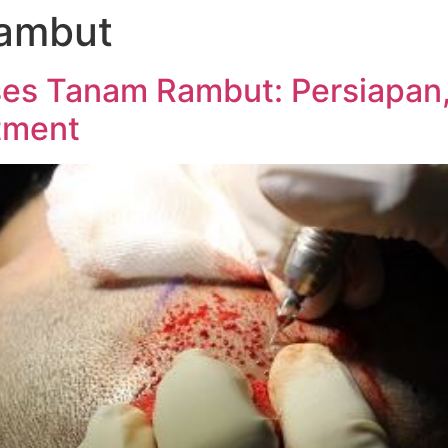
ambut
es Tanam Rambut: Persiapan,
tment