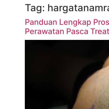
Tag:
hargatanamr
Panduan Lengkap Pros
Perawatan Pasca Trea