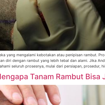
eka yang mengalami kebotakan atau penipisan rambut. Pros
n diri dengan rambut yang lebih tebal dan alami. Jika 
hami seluruh prosesnya, mulai dari persiapan, prosedur, h
 Mengapa Tanam Rambut Bisa J