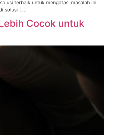
solusi terbaik untuk mengatasi masalah ini
i solusi […]
 Lebih Cocok untuk