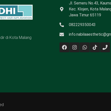
Jl. Semeru No.43, Kauma
Kec. Klojen, Kota Malang
Jawa Timur 65119
082229350043
info.nabilaaesthetic@g
adir di Kota Malang
ved